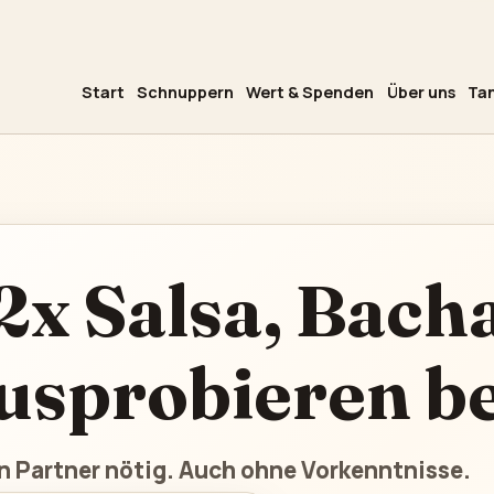
Start
Schnuppern
Wert & Spenden
Über uns
Tan
2x Salsa, Bach
usprobieren b
n Partner nötig. Auch ohne Vorkenntnisse.