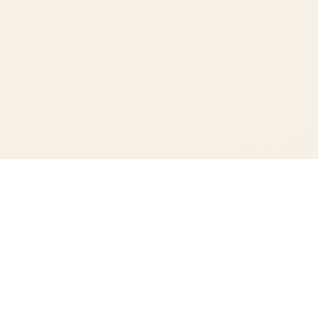
g
Impressum
 - nächster Terminort:
Datenschutz
weg 4, 96149 Breitengüßbach
Teilnahmebedingungen