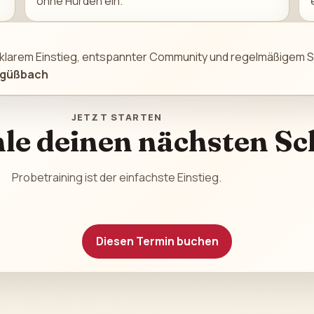
ohne Hürden ein.
 klarem Einstieg, entspannter Community und regelmäßigem S
engüßbach
JETZT STARTEN
e deinen nächsten Sc
Probetraining ist der einfachste Einstieg.
Diesen Termin buchen