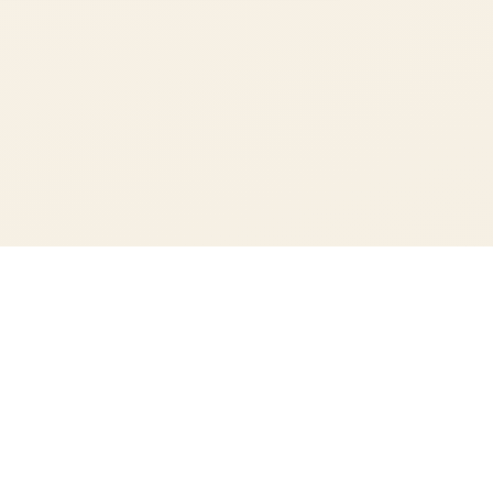
Über uns
Wert & Spenden
Tanzstile
Kizomba
Level
Instagram