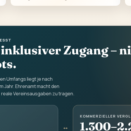
ESST
 inklusiver Zugang – n
ts.
chen Umfangs liegt je nach
 im Jahr. Ehrenamt macht den
 reale Vereinsausgaben zu tragen.
KOMMERZIELLER VERGL
1.300–2.
↔