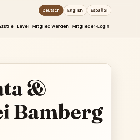
Deutsch
English
Español
zstile
Level
Mitglied werden
Mitglieder-Login
ata &
ei Bamberg